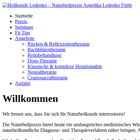
Startseite
Praxis
Seminare
Fit Tips
Angebote
Rücken & Reflexzonen­therapie
Bachblüten­therapie
Reikibehandlung
Dorn-Therapie
Klassische & komplexe Homöo­pathie
Neural­therapie
Cranio­sacral­therapie
Anfahrt
Willkommen
Wir freuen uns, dass Sie sich für Naturheilkunde interessieren!
Die Naturheilpraxis bietet heute ein umfangreiches medizinisches Wiss
naturheilkundliche Diagnose- und Therapieverfahren näher bringen. A